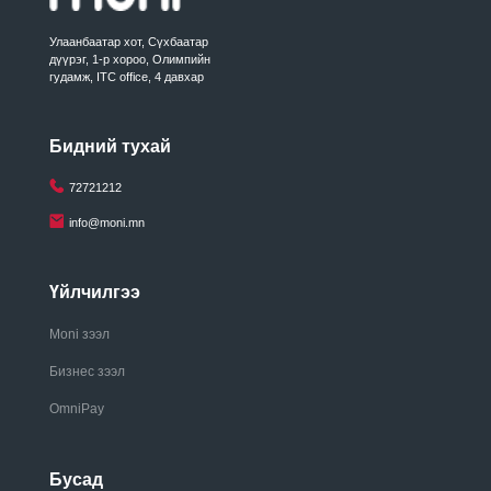
Улаанбаатар хот, Сүхбаатар
дүүрэг, 1-р хороо, Олимпийн
гудамж, ITC office, 4 давхар
Бидний тухай
72721212
info@moni.mn
Үйлчилгээ
Moni зээл
Бизнес зээл
OmniPay
Бусад