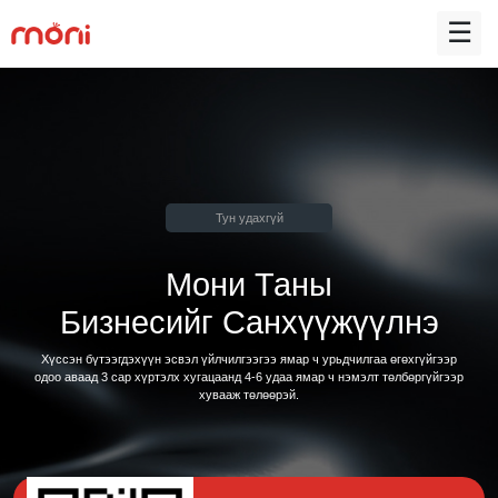
☰
Тун удахгүй
Мони Таны
Бизнесийг Санхүүжүүлнэ
Хүссэн бүтээгдэхүүн эсвэл үйлчилгээгээ ямар ч урьдчилгаа өгөхгүйгээр
одоо аваад 3 сар хүртэлх хугацаанд 4-6 удаа ямар ч нэмэлт төлбөргүйгээр
хувааж төлөөрэй.